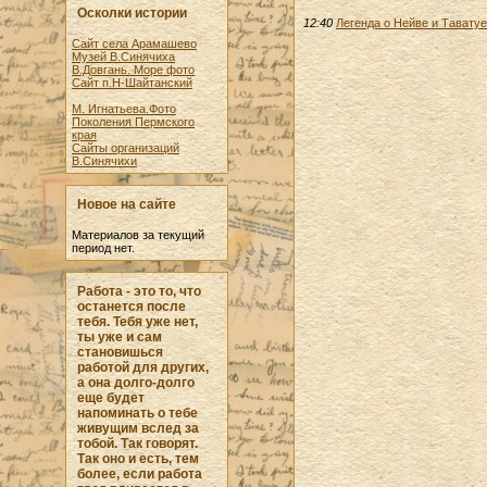
Осколки истории
12:40
Легенда о Нейве и Таватуе
Сайт села Арамашево
Музей В.Синячиха
В.Довгань. Море фото
Сайт п.Н-Шайтанский
М. Игнатьева.Фото
Поколения Пермского
края
Сайты организаций
В.Синячихи
Новое на сайте
Материалов за текущий
период нет.
Работа - это то, что
останется после
тебя. Тебя уже нет,
ты уже и сам
становишься
работой для других,
а она долго-долго
еще будет
напоминать о тебе
живущим вслед за
тобой. Так говорят.
Так оно и есть, тем
более, если работа