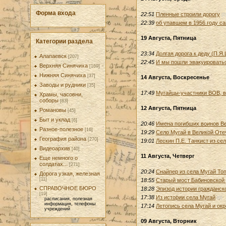
Форма входа
22:51
Пленные строили дорогу
(0
22:39
об упавшем в 1956 году с
19 Августа, Пятница
Категории раздела
23:34
Долгая дорога к деду (П.Я.
Алапаевск
[207]
22:45
И мы пошли эвакуироватьс
Верхняя Синячиха
[169]
Нижняя Синячиха
[37]
14 Августа, Воскресенье
Заводы и рудники
[35]
17:49
Мугайцы-участники ВОВ, 
Храмы, часовни,
соборы
[83]
12 Августа, Пятница
Романовы
[45]
Быт и уклад
[6]
20:46
Имена погибших воинов Ве
Разное-полезное
[16]
19:29
Село Мугай в Великой Оте
География района
[270]
19:01
Лескин П.Е. Танкист из се
Видеоархив
[40]
11 Августа, Четверг
Еще немного о
солдатах...
[271]
20:24
Снайпер из села Мугай Т
Дорога узкая, железная
[11]
18:55
Старый мост Бабиновской д
СПРАВОЧНОЕ БЮРО
18:28
Эпизод истории гражданско
[19]
17:38
Из истории села Мугай
(0)
расписания, полезная
информация, телефоны
17:14
Летопись села Мугай и ок
учреждений
09 Августа, Вторник