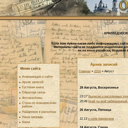
КРАЕВЕДЧЕСК
Если вам нужна какая-либо информация с сайта
Материалы сайта не поддаются выделению ил
ее на иных ресурсах, выдавая 
Архив записей
Меню сайта
Главная
»
2016
»
Август
Информация о сайте
Архив записей
Гостевая книга
28 Августа, Воскресенье
Обратная связь
23:17
Выписки о населенных пунк
Фотоальбомы
20:46
Край ты мой заброшенный.
Стихи об Алапаевском
районе
26 Августа, Пятница
Найденное в раскопках
Наши награды
11:13
о селе Кировском
(0)
Книги
24 Августа, Среда