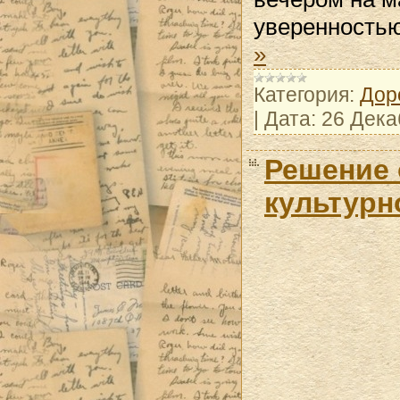
уверенностью
»
Категория:
Дор
|
Дата:
26 Дека
Решение 
культурно