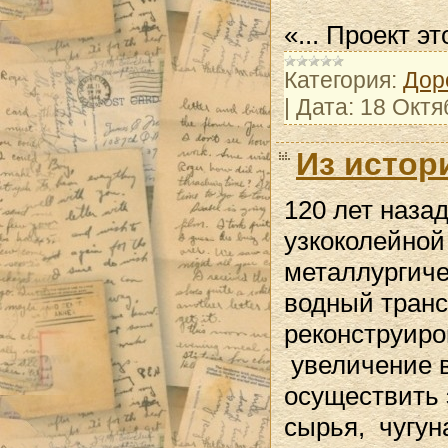
«... Проект э
Категория:
Дор
|
Дата:
18 Октя
Из истор
120 лет назад
узкоколейной
металлургиче
водный транс
реконструиро
увеличение в
осуществить 
сырья, чугун