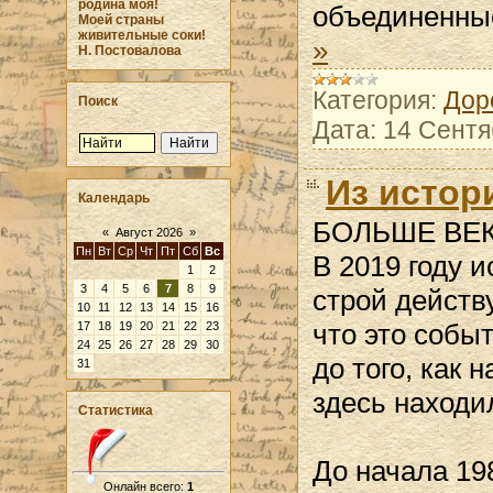
родина моя!
объединенные
Моей страны
живительные соки!
»
Н. Постовалова
Категория:
Дор
Поиск
Дата:
14 Сентя
Из истор
Календарь
БОЛЬШЕ ВЕ
«
Август 2026
»
Пн
Вт
Ср
Чт
Пт
Сб
Вс
В 2019 году и
1
2
3
4
5
6
7
8
9
строй действ
10
11
12
13
14
15
16
что это событ
17
18
19
20
21
22
23
24
25
26
27
28
29
30
до того, как 
31
здесь находи
Статистика
До начала 198
Онлайн всего:
1