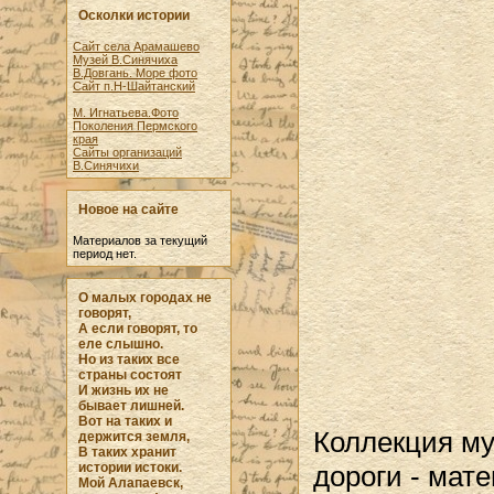
Осколки истории
Сайт села Арамашево
Музей В.Синячиха
В.Довгань. Море фото
Сайт п.Н-Шайтанский
М. Игнатьева.Фото
Поколения Пермского
края
Сайты организаций
В.Синячихи
Новое на сайте
Материалов за текущий
период нет.
О малых городах не
говорят,
А если говорят, то
еле слышно.
Но из таких все
страны состоят
И жизнь их не
бывает лишней.
Вот на таких и
Коллекция му
держится земля,
В таких хранит
дороги - мат
истории истоки.
Мой Алапаевск,