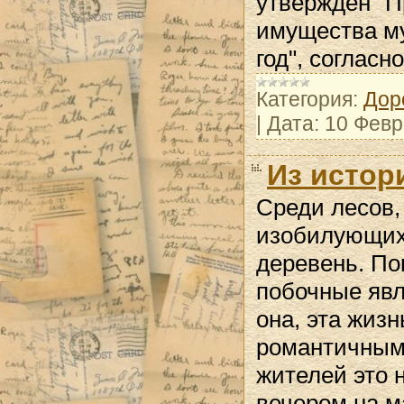
утвержден "П
имущества му
год", согла
Категория:
Дор
|
Дата:
10 Февр
Из истор
Среди лесов,
изобилующих
деревень. По
побочные явл
она, эта жизн
романтичным,
жителей это 
вечером на ма