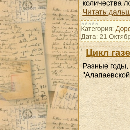
количества л
Читать дальш
Категория:
Доро
Дата:
21 Октяб
Цикл газ
Разные годы,
"Алапаевской