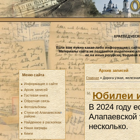
КРАЕВЕДЧЕСК
Если вам нужна какая-либо информация с сайта
Материалы сайта не поддаются выделению ил
ее на иных ресурсах, выдавая 
Архив записей
Меню сайта
Главная
»
Дорога узкая, железна
Информация о сайте
Архив записей
Юбилеи и
Гостевая книга
Обратная связь
В 2024 году 
Фотоальбомы
Стихи об Алапаевском
Алапаевской 
районе
Найденное в раскопках
несколько.
Наши награды
Книги