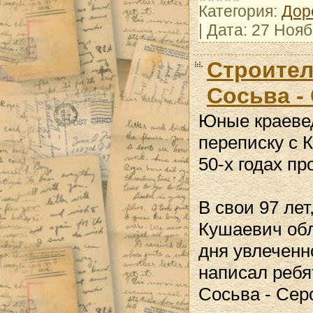
Категория:
Дор
|
Дата:
27 Нояб
Строител
Сосьва -
Юные краевед
переписку с К
50-х годах п
В свои 97 ле
Кушаевич обл
дня увлеченн
написал ребя
Сосьва - Сер