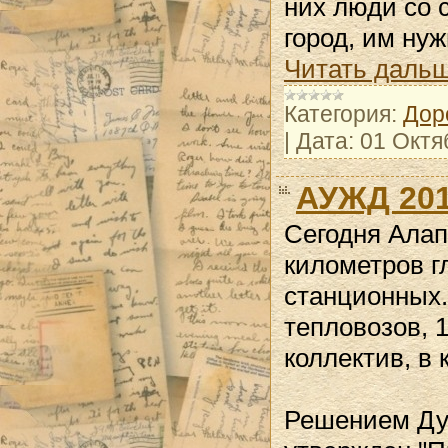
них люди со 
город, им ну
Читать дальш
Категория:
Дор
|
Дата:
01 Октя
АУЖД 201
Сегодня Алап
километров г
станционных.
тепловозов, 1
коллектив, в
Решением Ду