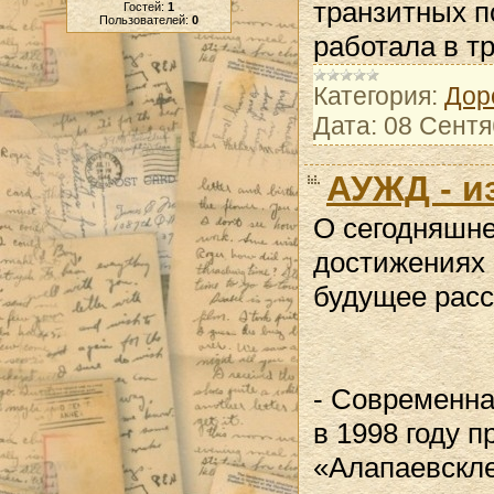
транзитных п
Гостей:
1
Пользователей:
0
работала в т
Категория:
Дор
Дата:
08 Сентя
АУЖД - и
О сегодняшн
достижениях 
будущее расс
- Современна
в 1998 году 
«Алапаевскле