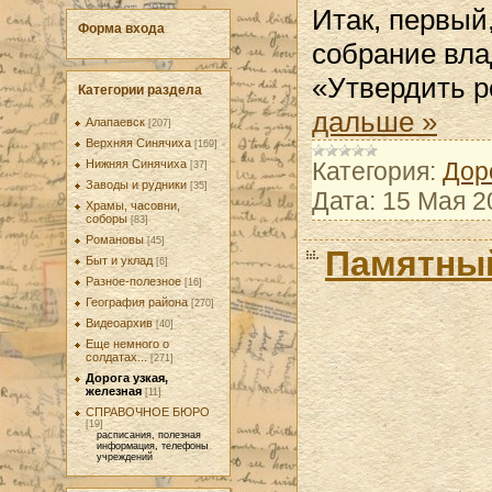
Итак, первый
Форма входа
собрание вла
«Утвердить р
Категории раздела
дальше »
Алапаевск
[207]
Верхняя Синячиха
[169]
Категория:
Дор
Нижняя Синячиха
[37]
Заводы и рудники
[35]
Дата:
15 Мая 2
Храмы, часовни,
соборы
[83]
Романовы
[45]
Памятны
Быт и уклад
[6]
Разное-полезное
[16]
География района
[270]
Видеоархив
[40]
Еще немного о
солдатах...
[271]
Дорога узкая,
железная
[11]
СПРАВОЧНОЕ БЮРО
[19]
расписания, полезная
информация, телефоны
учреждений