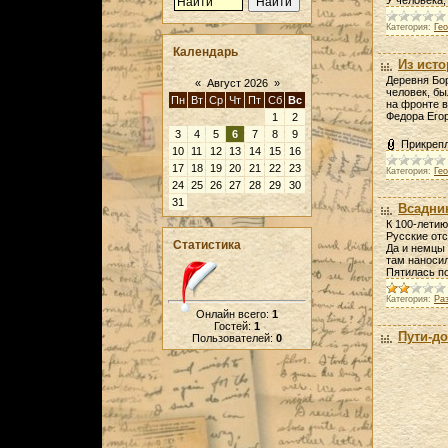
У человека,
Категория:
Ге
Календарь
Из ист
Деревня Бор
«
Август 2026
»
человек, бы
Пн
Вт
Ср
Чт
Пт
Сб
Вс
на фронте в
Федора Его
1
2
3
4
5
6
7
8
9
Прикреп
10
11
12
13
14
15
16
17
18
19
20
21
22
23
Категория:
Ге
24
25
26
27
28
29
30
31
Всадник
К 100-летию
Русские отс
Статистика
Да и немцы 
там наносил
Пятилась п
Категория:
Ра
Онлайн всего:
1
Гостей:
1
Пути-д
Пользователей:
0