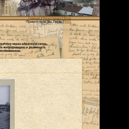
Главная
|
Регистрация
|
Вход
Приветствую Вас
Гость
|
RSS
ратору через обратную связь.
ать информацию и размещать
с пониманием.