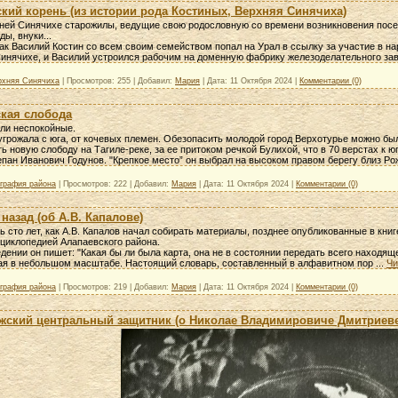
кий корень (из истории рода Костиных, Верхняя Синячиха)
ней Синячихе старожилы, ведущие свою родословную со времени возникновения посел
ды, внуки...
ак Василий Костин со всем своим семейством попал на Урал в ссылку за участие в нар
Синячихе, и Василий устроился рабочим на доменную фабрику железоделательного зав
рхняя Синячиха
|
Просмотров:
255
|
Добавил:
Мария
|
Дата:
11 Октября 2024
|
Комментарии (0)
ская слобода
ли неспокойные.
грожала с юга, от кочевых племен. Обезопасить молодой город Верхотурье можно был
ть новую слободу на Тагиле-реке, за ее притоком речкой Булихой, что в 70 верстах к ю
пан Иванович Годунов. "Крепкое место” он выбрал на высоком правом берегу близ Р
ография района
|
Просмотров:
222
|
Добавил:
Мария
|
Дата:
11 Октября 2024
|
Комментарии (0)
 назад (об А.В. Капалове)
 сто лет, как А.В. Капалов начал собирать материалы, позднее опубликованные в кни
циклопедией Алапаевского района.
дении он пишет: "Какая бы ли была карта, она не в состоянии передать всего находяще
ая в небольшом масштабе. Настоящий словарь, составленный в алфавитном пор
...
Чи
ография района
|
Просмотров:
219
|
Добавил:
Мария
|
Дата:
11 Октября 2024
|
Комментарии (0)
жский центральный защитник (о Николае Владимировиче Дмитриеве