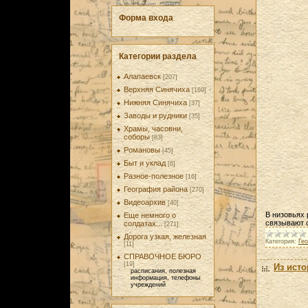
Форма входа
Категории раздела
Алапаевск
[207]
Верхняя Синячиха
[169]
Нижняя Синячиха
[37]
Заводы и рудники
[35]
Храмы, часовни,
соборы
[83]
Романовы
[45]
Быт и уклад
[6]
Разное-полезное
[16]
География района
[270]
Видеоархив
[40]
В низовьях 
Еще немного о
связывают 
солдатах...
[271]
Дорога узкая, железная
Категория:
Ге
[11]
СПРАВОЧНОЕ БЮРО
[19]
Из ист
расписания, полезная
информация, телефоны
учреждений