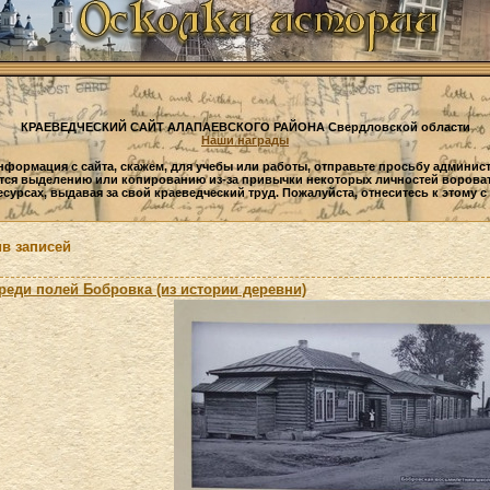
КРАЕВЕДЧЕСКИЙ САЙТ АЛАПАЕВСКОГО РАЙОНА Свердловской области
Наши награды
нформация с сайта, скажем, для учебы или работы, отправьте просьбу админист
тся выделению или копированию из-за привычки некоторых личностей воров
есурсах, выдавая за свой краеведческий труд. Пожалуйста, отнеситесь к этому 
в записей
реди полей Бобровка (из истории деревни)