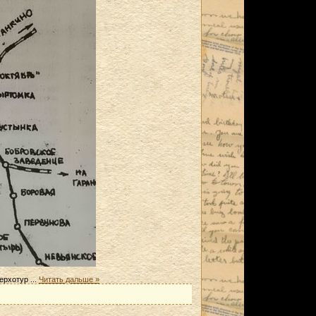
Верхотур
...
Читать дальше »