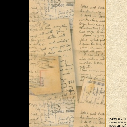
Каждое утро
пожилого че
кромешный 