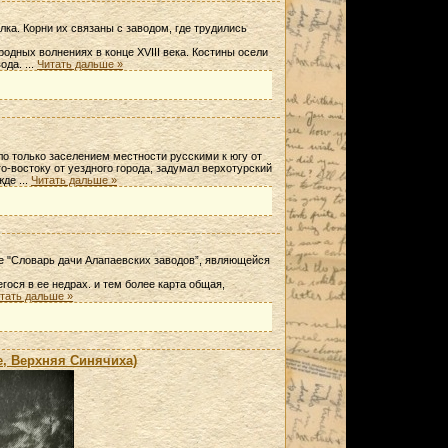
ка. Корни их связаны с заводом, где трудились
одных волнениях в конце XVIII века. Костины осели
ода.
...
Читать дальше »
о только заселением местности русскими к югу от
го-востоку от уездного города, задумал верхотурский
ожде
...
Читать дальше »
ге "Словарь дачи Алапаевских заводов”, являющейся
гося в ее недрах. и тем более карта общая,
тать дальше »
, Верхняя Синячиха)