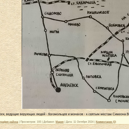
роги, ведущие верующих людей - богомольцев и монахов - к святым местам Симеона 
ография района
|
Просмотров:
193
|
Добавил:
Мария
|
Дата:
11 Октября 2024
|
Комментарии (0)