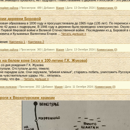
 не знающего прошлого, нет будущего. Повествование о деревне Ряпосовой - это расс
ография района
|
Просмотров:
489
|
Добавил:
Мария
|
Дата:
13 Октября 2024
|
Комментарии (0)
ории деревни Боровой
овая образована в 1830 году и просуществовала до 1965 года (135 лет). По переписи 
ло 42 дома с подворьем. В 1946 году в деревню было проведено электричество. Около
 Первой Мировой войне и Великой Отечественной войне. Последними из д. Боровой в 
ровича и Кузьминых Валентина Егоров
...
Читать дальше »
ления:
Картинка 1
·
Картинка 2
ография района
|
Просмотров:
363
|
Добавил:
Мария
|
Дата:
13 Октября 2024
|
Комментарии (0)
 на белом коне (эссе к 100-летию Г.К. Жукова)
 со дня рождения Г.К. Жукова
тупали. Отступали долго, тяжело.
не парадом шли. Они окружали, "вбивая клинья”, стараясь побить, уничтожить Русскую
а чувствительные удары. Но... пятилась.
отому, что фа
...
Читать дальше »
зное-полезное
|
Просмотров:
202
|
Добавил:
Мария
|
Дата:
11 Октября 2024
|
Комментарии (0)
ороги к Верхотурским храмам