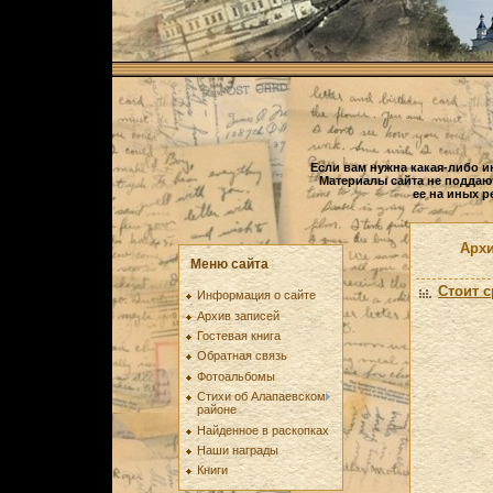
Если вам нужна какая-либо и
Материалы сайта не поддаю
ее на иных р
Архи
Меню сайта
Стоит с
Информация о сайте
Архив записей
Гостевая книга
Обратная связь
Фотоальбомы
Стихи об Алапаевском
районе
Найденное в раскопках
Наши награды
Книги