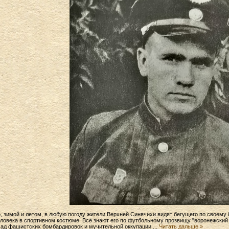
, зимой и летом, в любую погоду жители Верхней Синячихи видят бегущего по своему
ловека в спортивном костюме. Все знают его по футбольному прозвищу "воронежский ц
ад фашистских бомбардировок и мучительной оккупации
...
Читать дальше »