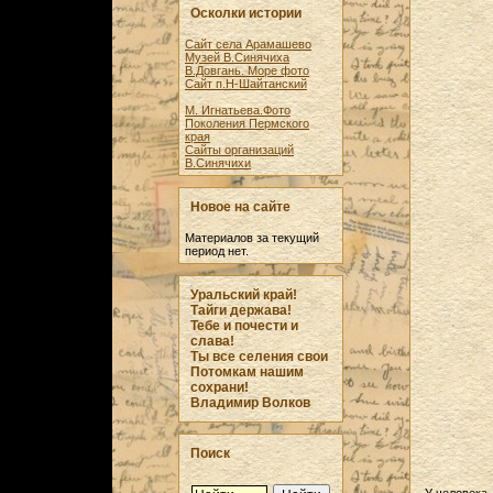
Осколки истории
Сайт села Арамашево
Музей В.Синячиха
В.Довгань. Море фото
Сайт п.Н-Шайтанский
М. Игнатьева.Фото
Поколения Пермского
края
Сайты организаций
В.Синячихи
Новое на сайте
Материалов за текущий
период нет.
Уральский край!
Тайги держава!
Тебе и почести и
слава!
Ты все селения свои
Потомкам нашим
сохрани!
Владимир Волков
Поиск