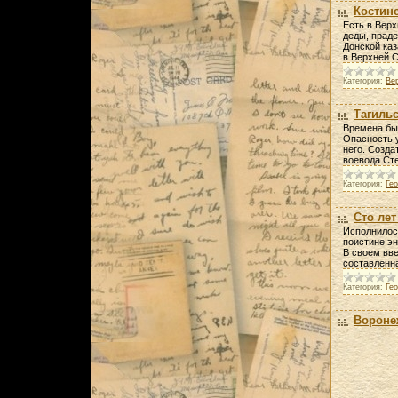
Костинс
Есть в Верх
деды, праде
Донской каз
в Верхней 
Категория:
Ве
Тагиль
Времена бы
Опасность у
него. Созда
воевода Сте
Категория:
Ге
Сто лет
Исполнилось
поистине эн
В своем вве
составленн
Категория:
Ге
Вороне