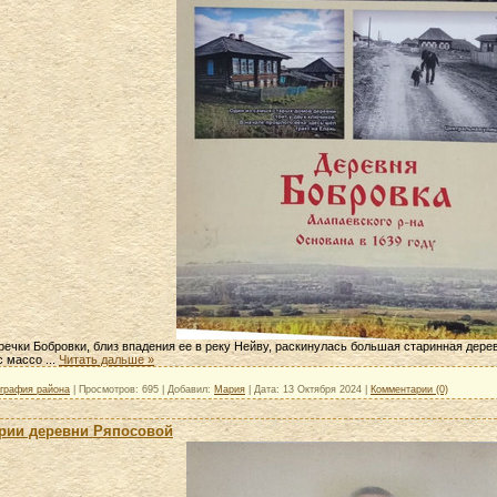
речки Бобровки, близ впадения ее в реку Нейву, раскинулась большая старинная дер
с массо
...
Читать дальше »
ография района
|
Просмотров:
695
|
Добавил:
Мария
|
Дата:
13 Октября 2024
|
Комментарии (0)
ории деревни Ряпосовой