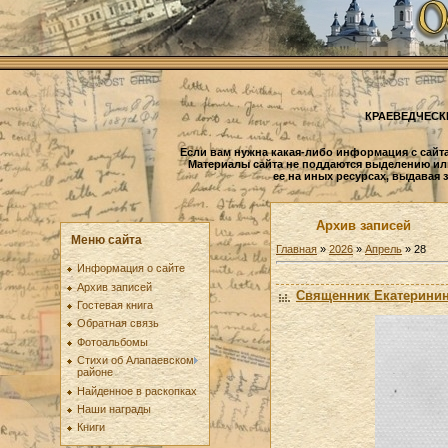
КРАЕВЕДЧЕСК
Если вам нужна какая-либо информация с сайта
Материалы сайта не поддаются выделению ил
ее на иных ресурсах, выдавая 
Архив записей
Меню сайта
Главная
»
2026
»
Апрель
»
28
Информация о сайте
Архив записей
Священник Екатеринин
Гостевая книга
Обратная связь
Фотоальбомы
Стихи об Алапаевском
районе
Найденное в раскопках
Наши награды
Книги