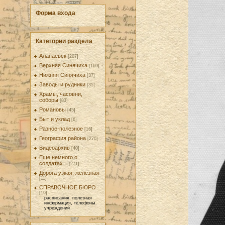
Форма входа
Категории раздела
Алапаевск
[207]
Верхняя Синячиха
[169]
Нижняя Синячиха
[37]
Заводы и рудники
[35]
Храмы, часовни,
соборы
[83]
Романовы
[45]
Быт и уклад
[6]
Разное-полезное
[16]
География района
[270]
Видеоархив
[40]
Еще немного о
солдатах...
[271]
Дорога узкая, железная
[11]
СПРАВОЧНОЕ БЮРО
[19]
расписания, полезная
информация, телефоны
учреждений