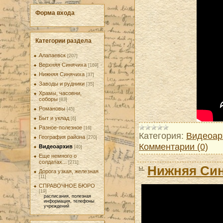
Форма входа
Категории раздела
Алапаевск
[207]
Верхняя Синячиха
[169]
Нижняя Синячиха
[37]
Заводы и рудники
[35]
Храмы, часовни,
соборы
[83]
Романовы
[45]
Быт и уклад
[6]
Разное-полезное
[16]
Категория:
Видеоар
География района
[270]
Комментарии (0)
Видеоархив
[40]
Еще немного о
солдатах...
[271]
Нижняя Син
Дорога узкая, железная
[11]
СПРАВОЧНОЕ БЮРО
[19]
расписания, полезная
информация, телефоны
учреждений