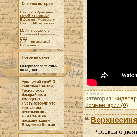
Осколки истории
Сайт села Арамашево
Музей В.Синячиха
В.Довгань. Море фото
Сайт п.Н-Шайтанский
М. Игнатьева.Фото
Поколения Пермского
края
Сайты организаций
В.Синячихи
Новое на сайте
Материалов за текущий
период нет.
Уральский край! Я
сын твоей земли,
Твоих лесов
бескрайних и
Категория:
Видеоар
холодных.
Пусть говорят, что
Комментарии (0)
жить здесь
невозможно -
Я без тебя не
Верхнесиня
проживу вдали!
Владимир Волков
Рассказ о дея