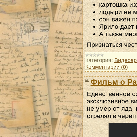
картошка из
лодыри не 
сон важен п
Ярило дает п
А также мно
Признаться чес
Категория:
Видеоар
Комментарии (0)
Фильм о Ра
Единственное с
эксклюзивное в
не умер от яда.
стрелял в череп