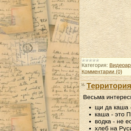
Категория:
Видеоар
Комментарии (0)
Территория
Весьма интересн
щи да каша 
каша - это 
водка - не 
хлеб на Рус