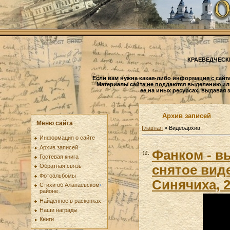
КРАЕВЕДЧЕСК
Если вам нужна какая-либо информация с сайта
Материалы сайта не поддаются выделению ил
ее на иных ресурсах, выдавая 
Архив записей
Меню сайта
Главная
»
Видеоархив
Информация о сайте
Архив записей
Фанком - в
Гостевая книга
снятое вид
Обратная связь
Фотоальбомы
Синячиха, 2
Стихи об Алапаевском
районе
Найденное в раскопках
Наши награды
Книги