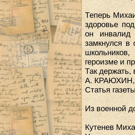
Теперь Михаи
здоровье под
он инвалид 
замкнулся в 
школьников,
героизме и п
Так держать, 
А. КРАЮХИН, 
Статья газет
Из военной д
Кутенев Миха