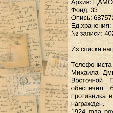
Архив: ЦАМО
Фонд: 33
Опись: 68757
Ед.хранения:
№ записи: 40
Из списка на
Телефониста 
Михаила Дми
Восточной 
обеспечил 
противника и
награжден.
1924 года ро