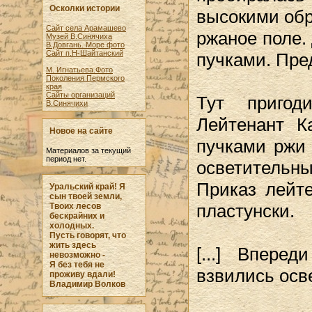
Осколки истории
высокими обр
Сайт села Арамашево
ржаное поле.
Музей В.Синячиха
В.Довгань. Море фото
Сайт п.Н-Шайтанский
пучками. Пре
М. Игнатьева.Фото
Поколения Пермского
края
Сайты организаций
Тут пригод
В.Синячихи
Лейтенант К
Новое на сайте
пучками ржи
Материалов за текущий
период нет.
осветительны
Приказ лейте
Уральский край! Я
сын твоей земли,
пластунски.
Твоих лесов
бескрайних и
холодных.
Пусть говорят, что
жить здесь
[...] Впере
невозможно -
Я без тебя не
взвились осв
проживу вдали!
Владимир Волков