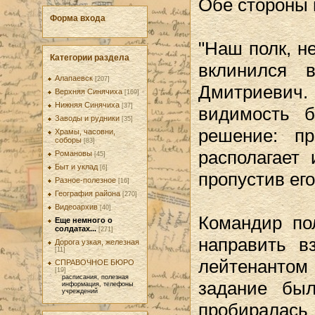
Обе стороны 
Форма входа
"Наш полк, н
Категории раздела
вклинился 
Алапаевск
[207]
Дмитриевич
Верхняя Синячиха
[169]
Нижняя Синячиха
[37]
видимость б
Заводы и рудники
[35]
решение: пр
Храмы, часовни,
соборы
[83]
располагает
Романовы
[45]
Быт и уклад
[6]
пропустив его
Разное-полезное
[16]
География района
[270]
Видеоархив
[40]
Командир по
Еще немного о
солдатах...
[271]
направить в
Дорога узкая, железная
[11]
лейтенантом
СПРАВОЧНОЕ БЮРО
[19]
расписания, полезная
задание бы
информация, телефоны
учреждений
пробиралась 