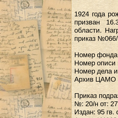
1924 года ро
призван 16.
области. Наг
приказ №066/Н
Номер фонда
Номер описи 
Номер дела и
Архив ЦАМО
Приказ подра
№: 20/н от: 2
Издан: 95 гв. 