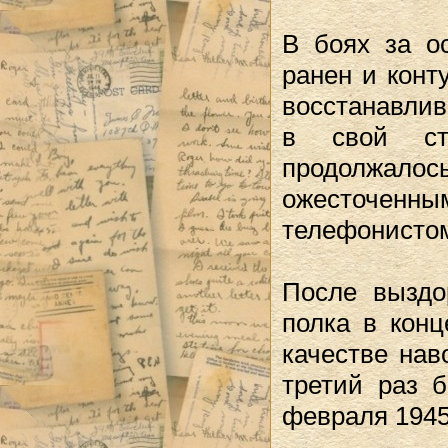
В боях за о
ранен и конт
восстанавлив
в свой ст
продолжал
ожесточенным
телефонистом
После выздор
полка в конц
качестве нав
третий раз 
февраля 1945