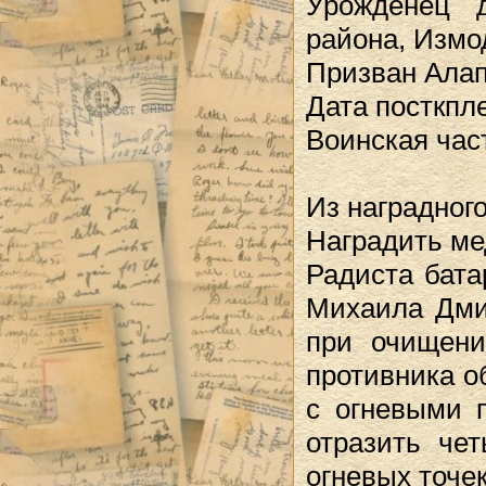
Урожденец д
района, Измо
Призван Алап
Дата посткпле
Воинская част
Из наградног
Наградить ме
Радиста бата
Михаила Дмит
при очищени
противника о
с огневыми 
отразить че
огневых точе