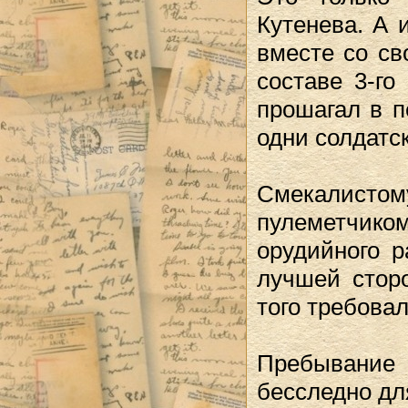
Кутенева. А 
вместе со св
составе 3-го
прошагал в п
одни солдатс
Смекалистому
пулеметчик
орудийного р
лучшей сторо
того требовал
Пребывание
бесследно дл