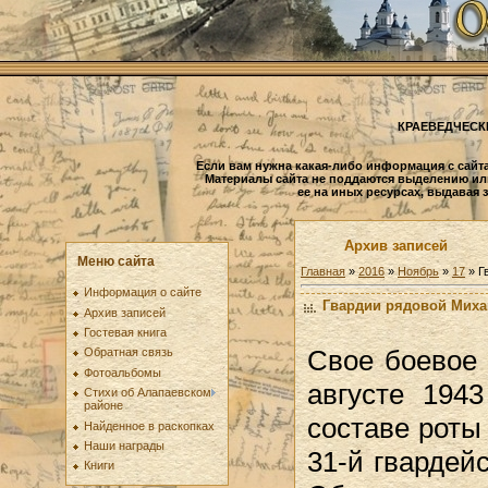
КРАЕВЕДЧЕСК
Если вам нужна какая-либо информация с сайта
Материалы сайта не поддаются выделению ил
ее на иных ресурсах, выдавая 
Архив записей
Меню сайта
Главная
»
2016
»
Ноябрь
»
17
» Г
Информация о сайте
Гвардии рядовой Миха
Архив записей
Гостевая книга
Свое боевое
Обратная связь
Фотоальбомы
августе 194
Стихи об Алапаевском
районе
составе роты 
Найденное в раскопках
Наши награды
31-й гвардей
Книги