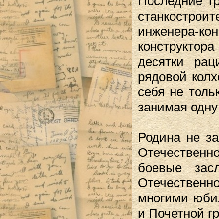
Последние тр
станкостро
инженера-к
конструктора
десятки рац
рядовой колх
себя не толь
занимая одну
Родина не за
Отечественн
боевые зас
Отечественно
многими юби
и Почетной г