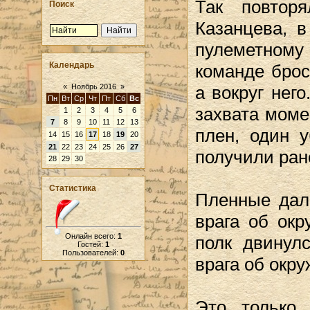
Так повторя
Поиск
Казанцева, в
пулеметному 
Календарь
команде брос
а вокруг нег
«
Ноябрь 2016
»
Пн
Вт
Ср
Чт
Пт
Сб
Вс
захвата моме
1
2
3
4
5
6
7
8
9
10
11
12
13
плен, один 
14
15
16
17
18
19
20
21
22
23
24
25
26
27
получили ран
28
29
30
Статистика
Пленные дал
врага об окр
Онлайн всего:
1
полк двинул
Гостей:
1
Пользователей:
0
врага об окр
Это только