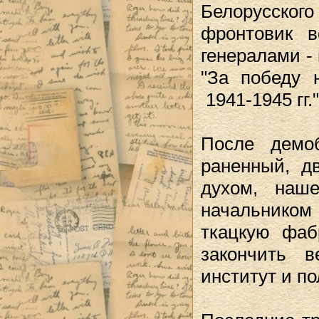
Белорусског
фронтовик 
генералами -
"За победу 
1941-1945 гг
После демо
раненный, д
духом, наш
начальником
ткацкую фаб
закончить в
институт и п