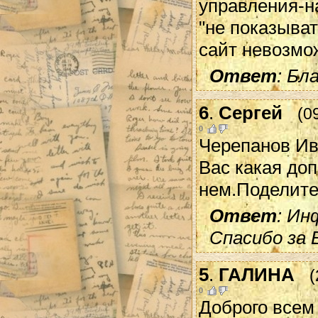
управления-на
"не показыват
сайт невозмо
Ответ
: Бл
6
.
Сергей
(0
0
Черепанов Ив
Вас какая до
нем.Поделите
Ответ
: Ин
Спасибо за 
5
.
ГАЛИНА
(
0
Доброго всем