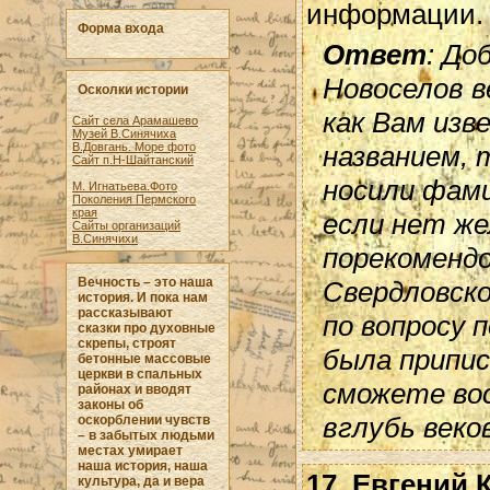
информации. 
Форма входа
Ответ
: До
Новоселов в
Осколки истории
как Вам изв
Сайт села Арамашево
Музей В.Синячиха
названием, 
В.Довгань. Море фото
Сайт п.Н-Шайтанский
носили фам
М. Игнатьева.Фото
Поколения Пермского
края
если нет же
Сайты организаций
В.Синячихи
порекоменд
Вечность – это наша
Свердловско
история. И пока нам
рассказывают
по вопросу 
сказки про духовные
скрепы, строят
была припис
бетонные массовые
церкви в спальных
сможете во
районах и вводят
законы об
вглубь веко
оскорблении чувств
– в забытых людьми
местах умирает
наша история, наша
17
.
Евгений 
культура, да и вера