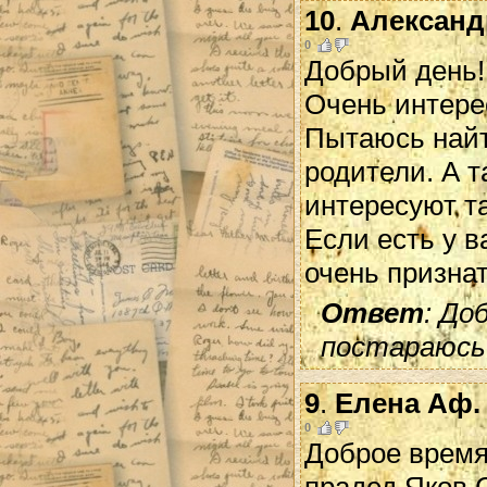
10
.
Александ
0
Добрый день!
Очень интере
Пытаюсь найт
родители. А т
интересуют т
Если есть у 
очень призна
Ответ
: До
постараюсь
9
.
Елена Аф.
0
Доброе время