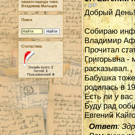
нашего народа тоже.
0
Владимир Мальцев
Добрый День
Поиск
Собираю инфо
Владимир Афа
Статистика
Прочитал ста
Григорьвна - м
расказывал.
Онлайн всего:
1
Гостей:
1
Пользователей:
0
Бабушка тоже
родилась в 19
Есть ли у ва
Буду рад ооб
Евгений Кайго
Ответ
: Зд