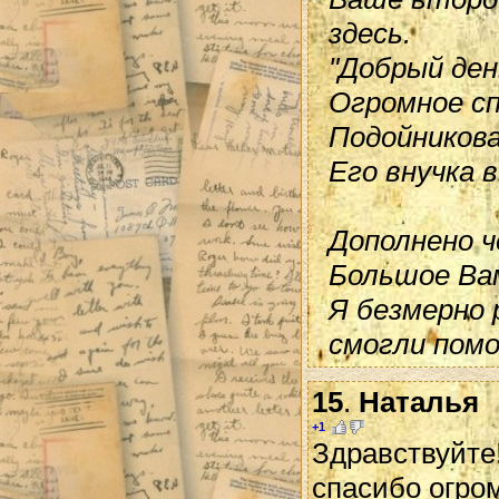
здесь.
"Добрый ден
Огромное сп
Подойникова
Его внучка в
Дополнено ч
Большое Вам
Я безмерно 
смогли помо
15
.
Наталья
+1
Здравствуйте!
спасибо огро