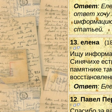
Ответ
: Ел
ответ хочу
информацию
статьей.
13
.
елена
(1
0
Ищу информац
Синячихе ест
памятнике та
восстановлен
Ответ
: Ел
12
.
Павел Пе
0
Спасибо за в