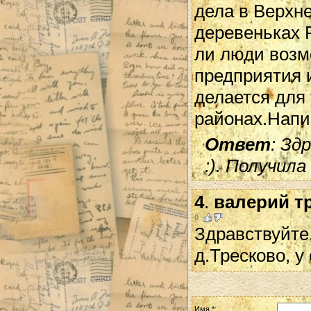
дела в Верхн
деревеньках 
ли люди возмо
предприятия и
делается для
районах.Напи
Ответ
: Зд
:). Получил
4
.
валерий т
0
Здравствуйте
д.Тресково, у
Имя *: