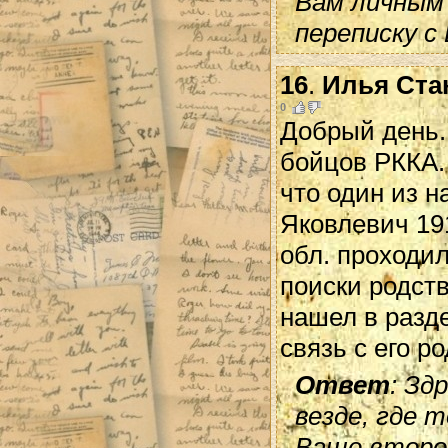
Вам личным
переписку с
16
.
Илья Ста
0
Добрый день. 
бойцов РККА.
что один из 
Яковлевич 191
обл. проходил
поиски родст
нашел в разде
связь с его р
Ответ
: Зд
везде, где 
Ваше второе