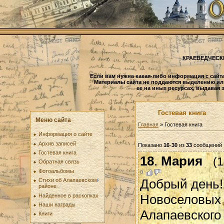
КРАЕВЕДЧЕСК
Если вам нужна какая-либо информация с сайта
Материалы сайта не поддаются выделению ил
ее на иных ресурсах, выдавая 
Гостевая книга
Меню сайта
Главная
»
Гостевая книга
Информация о сайте
Архив записей
Показано
16
-
30
из
33
сообщений
Гостевая книга
18
.
Мария
(
Обратная связь
Фотоальбомы
0
Добрый день!
Стихи об Алапаевском
районе
Новоселовых
Найденное в раскопках
Наши награды
Алапаевского 
Книги