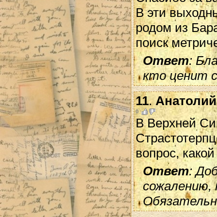
В эти выходн
родом из Бар
поиск метриче
Ответ
: Бл
кто ценит 
11
.
Анатолий
0
В Верхней Си
Страстотерпце
вопрос, какой
Ответ
: До
сожалению, 
Обязательн