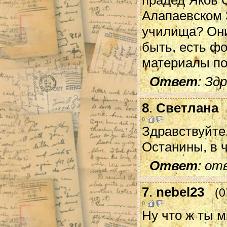
прадед Яков 
Алапаевском 
училища? Они
быть, есть ф
материалы по
Ответ
: Зд
8
.
Светлана
0
Здравствуйте,
Останины, в 
Ответ
: от
7
.
nebel23
(0
0
Ну что ж ты 