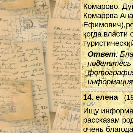
Комарово. Ду
Комарова Ана
Ефимович) ро
когда власти
туристически
Ответ
: Бл
поделитесь 
фотографиям
информация
14
.
елена
(1
0
Ищу информац
рассказам ро
очень благод